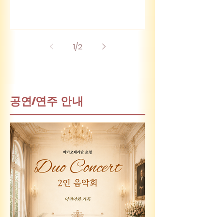
공연예술 제작과 예술 교육의 상호 협력
을 위한 업무협약(M.O.U)을 체결했다.
이번 협약은 전문 공연예술단체와 교육·
제작 기반 예술기관이 협력하여 공동 기
1
/
2
획 공연, 신작 개발, 예술인 양성, 지역 문
화예술 활성화 등 장기적이고 실질적인
협력 체계를 구축하기 위해 마련됐다.
협약에 따라 양 기관은 ▲공연예술·음악·
​공연/연주 안내
문화예술교육 분야 및 산업 정보의 정보
교류 및 협력 ▲교육과정 개발, 교재 공
동 연구, 경영 및 전문 인력 양성을 위한
교육 협력 ▲공연·워크숍·마스터클래스
등 예술 프로그램의 공동 제작, 주최(주
관) 참여 및 협력 ▲양 기관이 보유한 시
설, 장비, 연습실 등 공용장비를 포함하
여 인적·물적 자원의 상호 활용을