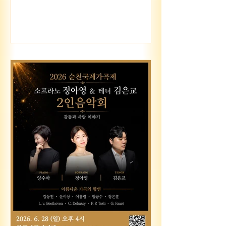
음악 #성악 #음악회 #아리아와가곡