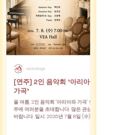
veacollege
[연주] 2인 음악회 '아리아와
가곡'
올 여름, 2인 음악회 '아리아와 가곡' 연
주에 여러분을 초대합니다. 많은 관심
바랍니다. 일시: 2026년 7월 8일 (수) 저
녁 7시 장소: VEA Hall (베아오페라음악
예술원) #2인음악회 #연주회 #클래식