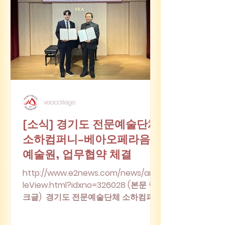
veacollege
[소식] 경기도 전문예술단체
소하컴퍼니–베아오페라음악
예술원, 업무협약 체결
http://www.e2news.com/news/artic
leView.html?idxno=326028 (본문 링
크글) 경기도 전문예술단체 소하컴퍼니
(대표 임진혁)와 ㈜베아오페라음악예술
원(대표이사 이동현)은 지난 12월 13일,