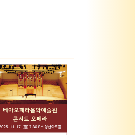
기획
(연관기관) 베아오페라단