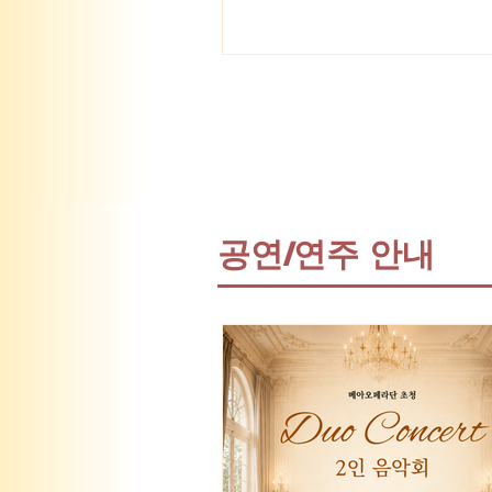
다. 일시: 2026년 6월 21일 (일
장소: 한국가곡기념관 #순천
#순천 #국제 #가곡제 #연주
#공연 #음악 #성악 #음악회
​공연/연주 안내