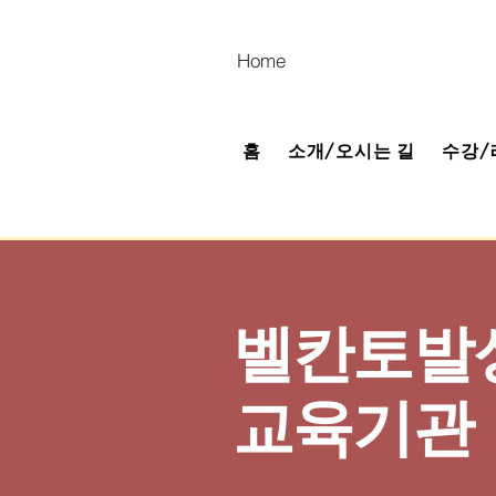
Home
홈
소개/오시는 길
수강/
벨칸토발
​교육기관