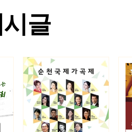
게시글
사진첩
베아 클.바.세 에세이란
(연관기관) 벨칸토예술