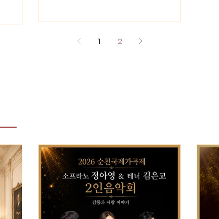
) 오후 4시
분
국제가곡제
교
회 #연주
문
크
1
2
공
기
장
활