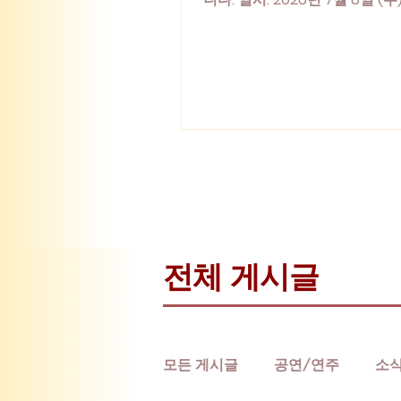
장소: VEA Hall (베아오페라음
#2인음악회 #연주회 #클래식
악 #음악회 #아리아와가곡
​전체 게시글
모든 게시글
공연/연주
소