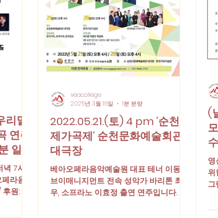
veacollege
2025년 3월 16일
1분 분량
(
 우리말
2022.05.21.(토) 4 pm '순천국
모
곡 연주
제가곡제' 순천문화예술회관
수
0분 일신
대극장
영
저녁 7시
베아오페라음악예술원 대표 테너 이동현
위
베아오페라음악
브이매니지먼트 전속 성악가 바리톤 최종
그
 후원: 음
우, 소프라노 이효정 출연 연주입니다. 순
라
) 303 -
천국제가곡제 한국 가곡을 중심으로 세계
예정
각국의 가곡들을 접할 수 있으며 특히 잊