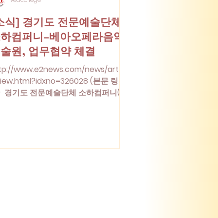
소식] 경기도 전문예술단체
소하컴퍼니–베아오페라음악
술원, 업무협약 체결
tp://www.e2news.com/news/articl
iew.html?idxno=326028 (본문 링크
) 경기도 전문예술단체 소하컴퍼니(대
 임진혁)와 ㈜베아오페라음악예술원
대표이사 이동현)은 지난 12월 13일, 공연
술 제작과 예술 교육의 상호 협력을 위
 업무협약(M.O.U)을 체결했다. 이번 협
은 전문 공연예술단체와 교육·제작 기
 예술기관이 협력하여 공동 기획 공연,
작 개발, 예술인 양성, 지역 문화예술 활
화 등 장기적이고 실질적인 협력 체계
 구축하기 위해 마련됐다. 협약에 따라
 기관은 ▲공연예술·음악·문화예술교육