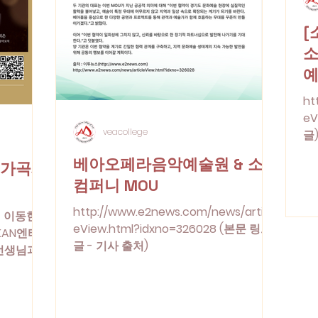
[
예
ht
eV
veacollege
글
표
베아오페라음악예술원 & 소하
제 가곡제
(
컴퍼니 MOU
예
한
http://www.e2news.com/news/articl
너 이동현
약
eView.html?idxno=326028 (본문 링크
KAN엔터
반
글 - 기사 출처)
선생님과,
신
톤 김승철
성
하는 순천
를
초대합니
양