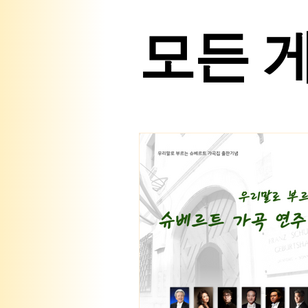
모든 
*고정* 공지 게시판
베아 