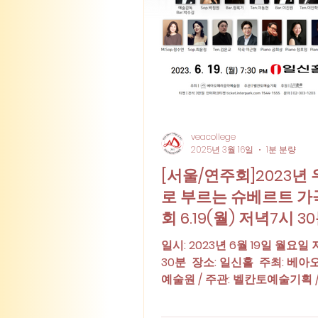
veacollege
2025년 3월 16일
1분 분량
[서울/연주회]2023년
로 부르는 슈베르트 가
회 6.19(월) 저녁7시 3
홀
일시: 2023년 6월 19일 월요일 
30분 ​ 장소: 일신홀 ​ 주최: 
예술원 / 주관: 벨칸토예술기획 /
악춘추 ​ 티켓 전석 3만원 ​ 문의: 02
1203