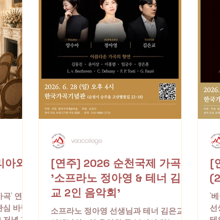
veacollege
아리아와
[연주] 2026 순천국제 가곡제
[
'소프라노 정아영 & 테너 김은
(2
교 2인 음악회'
가곡' 연주
'
관심 바랍
선
소프라노 정아영 선생님과 테너 김은교
) 저녁 7시
테