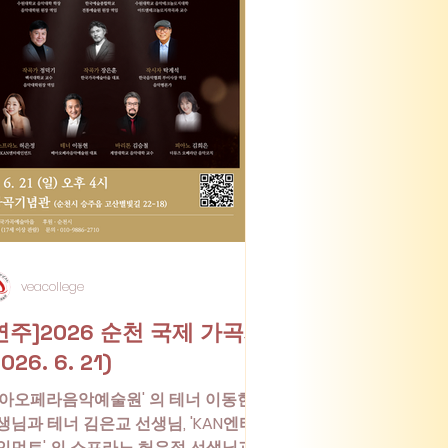
veacollege
연주]2026 순천 국제 가곡제
026. 6. 21)
베아오페라음악예술원' 의 테너 이동현
생님과 테너 김은교 선생님, 'KAN엔터
인먼트' 의 소프라노 허은정 선생님과,