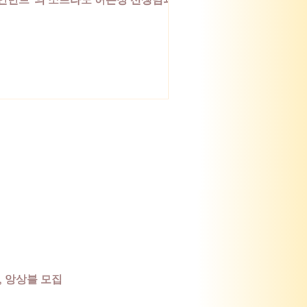
계명대학교 음악대학' 의 바리톤 김승철
수님 네 분이 함께 모여 연주하는 순천
제 가곡제 연주에 여러분을 초대합니
 일시: 2026년 6월 21일 (일) 오후 4시
소: 한국가곡기념관 #순천국제가곡제
순천 #국제 #가곡제 #연주회 #연주
공연 #음악 #성악 #음악회
 앙상블 모집