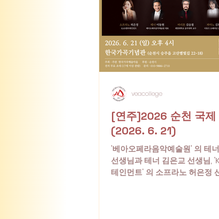
veacollege
[연주]2026 순천 국
(2026. 6. 21)
'베아오페라음악예술원' 의 테
선생님과 테너 김은교 선생님, '
테인먼트' 의 소프라노 허은정 
'계명대학교 음악대학' 의 바리
교수님 네 분이 함께 모여 연주
국제 가곡제 연주에 여러분을 