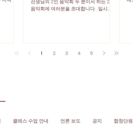
선생님의 2인 음악회 두 분이서 하는 2인
악예술원)
'
음악회에 여러분을 초대합니다. 일시:
음악 #성
교
2026년 6월 28일 (일) 오후 4시 장소: 한
국
국가곡기념관 #2인음악회 #연주회 #순
다.
천가곡제 #성악 #연주 #음악
장
#
#
1
2
3
4
5
식
클래스 수업 안내
언론 보도
공지
합창단원,