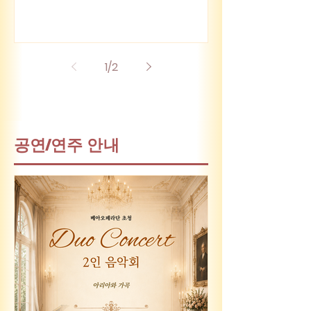
공연예술 제작과 예술 교육의 상호 협력
을 위한 업무협약(M.O.U)을 체결했다.
이번 협약은 전문 공연예술단체와 교육·
제작 기반 예술기관이 협력하여 공동 기
1
/
2
획 공연, 신작 개발, 예술인 양성, 지역 문
화예술 활성화 등 장기적이고 실질적인
협력 체계를 구축하기 위해 마련됐다.
협약에 따라 양 기관은 ▲공연예술·음악·
​공연/연주 안내
문화예술교육 분야 및 산업 정보의 정보
교류 및 협력 ▲교육과정 개발, 교재 공
동 연구, 경영 및 전문 인력 양성을 위한
교육 협력 ▲공연·워크숍·마스터클래스
등 예술 프로그램의 공동 제작, 주최(주
관) 참여 및 협력 ▲양 기관이 보유한 시
설, 장비, 연습실 등 공용장비를 포함하
여 인적·물적 자원의 상호 활용을