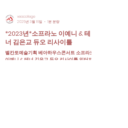
veacollege
2025년 3월 16일
1분 분량
*2023년*소프라노 이예니 & 테
너 김은교 듀오 리사이틀
벨칸토예술기획 베아하우스콘서트 소프라노
이예니 & 테너 김은교 듀오 리사이틀 인터파
크 예매 링크
https://mobileticket.interpark.com/goods
/23011727?app_tapbar_state=hide&