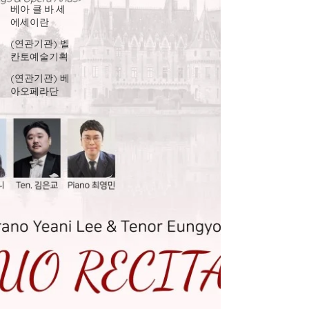
베아 클.바.세
에세이란
(연관기관) 벨
칸토예술기획
(연관기관) 베
아오페라단