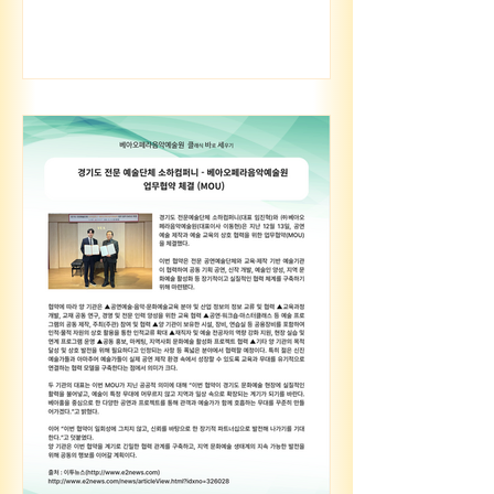
니다. 일시: 2026년 6월 21일 (일) 오후
4시 장소: 한국가곡기념관 #순천국제
가곡제 #순천 #국제 #가곡제 #연주
회 #연주 #공연 #음악 #성악 #음악
회