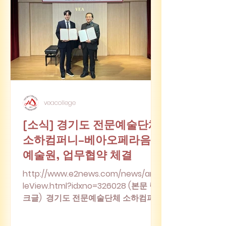
veacollege
[소식] 경기도 전문예술단체
소하컴퍼니–베아오페라음악
예술원, 업무협약 체결
http://www.e2news.com/news/artic
leView.html?idxno=326028 (본문 링
크글) 경기도 전문예술단체 소하컴퍼니
(대표 임진혁)와 ㈜베아오페라음악예술
원(대표이사 이동현)은 지난 12월 13일,