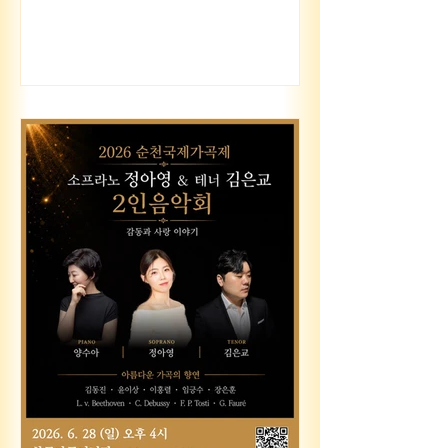
음악 #성악 #음악회 #아리아와가곡