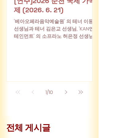
[연주]2026 순천 국제 가곡
제 (2026. 6. 21)
'베아오페라음악예술원' 의 테너 이동현
선생님과 테너 김은교 선생님, 'KAN엔터
테인먼트' 의 소프라노 허은정 선생님과,
'계명대학교 음악대학' 의 바리톤 김승철
교수님 네 분이 함께 모여 연주하는 순
천 국제 가곡제 연주에 여러분을 초대합
니다. 일시: 2026년 6월 21일 (일) 오후
4시 장소: 한국가곡기념관 #순천국제
가곡제 #순천 #국제 #가곡제 #연주
회 #연주 #공연 #음악 #성악 #음악
1
/
10
회
​전체 게시글