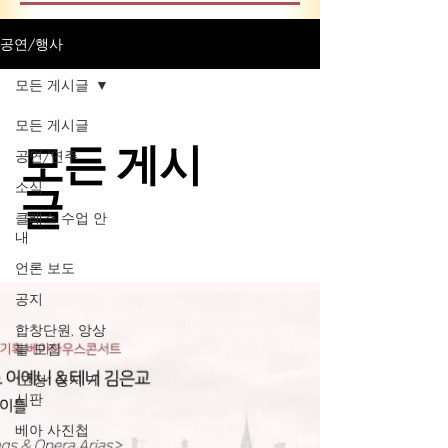
공연/행사
모든 게시글
모든 게시글
모든 게시
공연/연주
소식
글
클래스 수업 안
내
언론 보도
공지
합창단원, 앙상
블 모집
*고정* 공지 게
시판
베아 사진첩