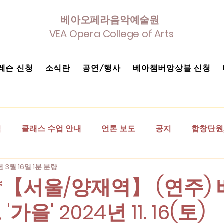
베아오페라음악예술원
VEA Opera College of Arts
레슨 신청
소식란
공연/행사
베아챔버앙상블 신청
식
클래스 수업 안내
언론 보도
공지
합창단원,
년 3월 16일
1분 분량
사진첩
베아 클.바.세 에세이란
(연관기관) 벨칸토예술
년*【서울/양재역】 (연주) 
가을' 2024년 11. 16(토)