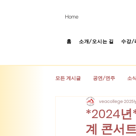
Home
홈
소개/오시는 길
수강/
모든 게시글
공연/연주
소
veacollege
2025
*고정* 공지 게시판
베아 
*2024
계 콘서트 '
(연관기관) 베아오페라단