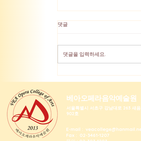
댓글
댓글을 입력하세요.
[연주] 2인 음악회 '아리아와
가곡'
베아오페라음악예술원
​서울특별시 서초구 강남대로 263 새
902호
E-mail :
veacollege@hanmail.n
Fax : 02-3461-1207