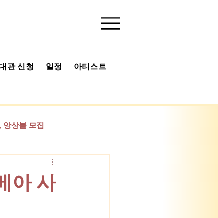
대관 신청
일정
아티스트
유튜브 채널
베아 사진첩
 앙상블 모집
기획
베아 사