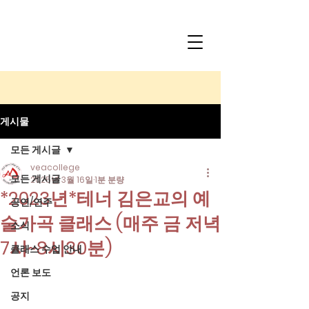
게시물
모든 게시글
veacollege
모든 게시글
2025년 3월 16일
1분 분량
*2023년*테너 김은교의 예
공연/연주
술가곡 클래스 (매주 금 저녁
소식
7시~8시30분)
클래스 수업 안내
언론 보도
공지