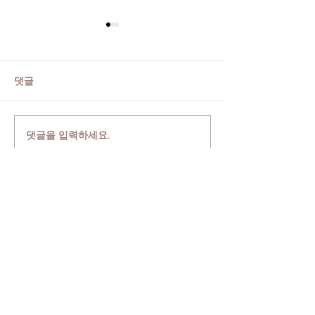
댓글
[클.바.세 칼럼3]
댓글을 입력하세요.
[연주] 2인 음악
와 가곡'
베아오페라음악예술원
​서울특별시 서초구 강남대로 263 새음빌딩