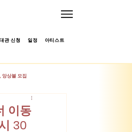
대관 신청
일정
아티스트
유튜브 채널
베아 사진첩
 앙상블 모집
기획
너 이동
시 30