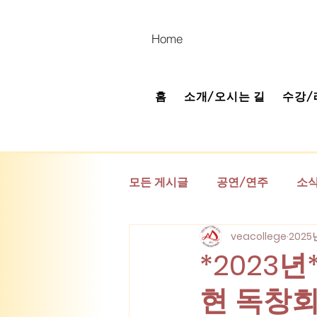
Home
홈
소개/오시는 길
수강/
모든 게시글
공연/연주
소
veacollege
2025
*고정* 공지 게시판
베아 
*2023
현 독창회 
(연관기관) 베아오페라단