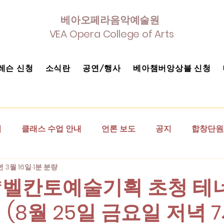
베아오페라음악예술원
VEA Opera College of Arts
레슨 신청
소식란
공연/행사
베아챔버앙상블 신청
식
클래스 수업 안내
언론 보도
공지
합창단원,
년 3월 16일
1분 분량
사진첩
베아 클.바.세 에세이란
(연관기관) 벨칸토예술
년*벨칸토예술기획 초청 테
(8월 25일 금요일 저녁 7