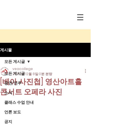
게시물
모든 게시글
veacollege
모든 게시글
2025년 12월 8일
0분 분량
[베아 사진첩] 영산아트홀
공연/연주
콘서트 오페라 사진
소식
클래스 수업 안내
언론 보도
공지